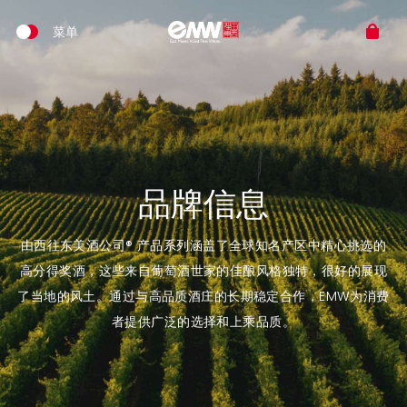
品牌信息
由西往东美酒公司® 产品系列涵盖了全球知名产区中精心挑选的
高分得奖酒，这些来自葡萄酒世家的佳酿风格独特，很好的展现
了当地的风土。通过与高品质酒庄的长期稳定合作，EMW为消费
者提供广泛的选择和上乘品质。