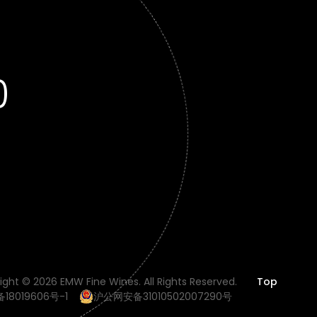
0
ight © 2026 EMW Fine Wines. All Rights Reserved.
Top
备18019606号-1
沪公网安备31010502007290号