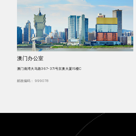
澳门办公室
澳门南湾大马路367-371号京澳大厦15楼C
邮政编码： 999078