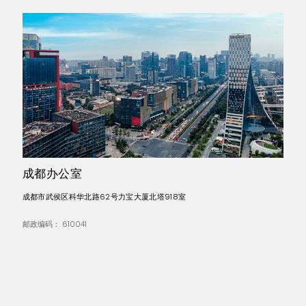
成都办公室
成都市武侯区科华北路62号力宝大厦北塔918室
邮政编码： 610041