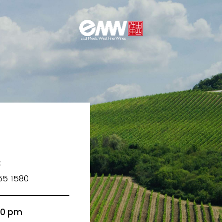
：
55 1580
0 pm