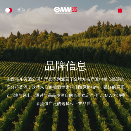
品牌信息
由西往东美酒公司® 产品系列涵盖了全球知名产区中精心挑选的
高分得奖酒，这些来自葡萄酒世家的佳酿风格独特，很好的展现
了当地的风土。通过与高品质酒庄的长期稳定合作，EMW为消费
者提供广泛的选择和上乘品质。