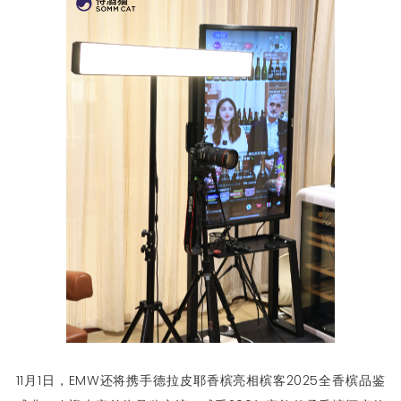
11月1日，EMW还将携手德拉皮耶香槟亮相槟客2025全香槟品鉴