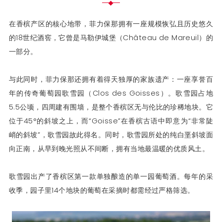
在香槟产区的核心地带，菲力保那拥有一座规模恢弘且历史悠久
的18世纪酒窖，它曾是马勒伊城堡（Château de Mareuil）的
一部分。
与此同时，菲力保那还拥有着得天独厚的家族遗产：一座享誉百
年的传奇葡萄园歌雪园（Clos des Goisses）。歌雪园占地
5.5公顷，四周建有围墙，是整个香槟区无与伦比的珍稀地块。它
位于45°的斜坡之上，而“Goisse”在香槟古语中即意为“非常陡
峭的斜坡”，歌雪园故此得名。同时，歌雪园所处的纯白垩斜坡面
向正南，从早到晚光照从不间断，拥有当地最温暖的优质风土。
歌雪园出产了香槟区第一款单独酿造的单一园葡萄酒。每年的采
收季，园子里14个地块的葡萄在采摘时都需经过严格筛选。