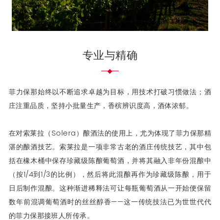
专业与精确
菲力保那始终以不断追求卓越为目标，用技术打破习惯做法；酒
庄注重品质，坚持小批量生产，香槟辨识度高，酒体浓郁。
在对索莱拉（Solera）酿酒法的使用上，尤为体现了菲力保那精
湛的酿酒技艺。索莱拉是一项非常古老的酒庄传统技艺，其中包
括在橡木桶中保存珍藏级陈酿葡萄酒，并将其融入非年份混酿中
（按1/4到1/3的比例），然后将此混酿再作为珍藏级陈酿，用于
日后制作混酿。这种渐进稀释法可让每瓶葡萄酒从一开始便保留
数年前混调葡萄酒时的丝丝醇香——这一传统技法已为世世代代
的菲力保那接班人所传承。